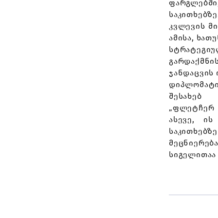
ფარგლებშ
საკითხებზე
კვლევის მი
ამისა, ხათ
სტრატეგიუ
გარდაქმნი
ჯანდაცვის 
დიპლომატ
შესახებ
„ფლეტჩერ 
ასევე, ი
საკითხებ
მეცნიერებ
სიგელითაა