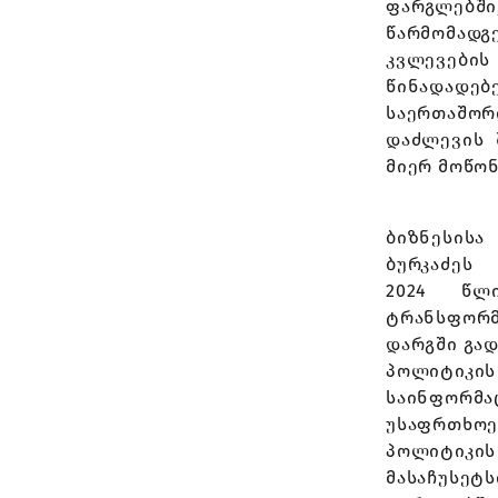
ფარგლებში,
წარმომადგ
კვლევები
წინადადებ
საერთაშორ
დაძლევის 
მიერ მოწონ
ბიზნესის
ბურკაძეს
2024 წლ
ტრანსფორმ
დარგში გად
პოლიტიკის
საინფორმ
უსაფრთხოე
პოლიტიკის 
მასაჩუსეტს